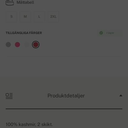
Måttabell
S
M
L
2XL
TILLGÄNGLIGA FÄRGER
I lager
Produktdetaljer
100% kashmir, 2 skikt.