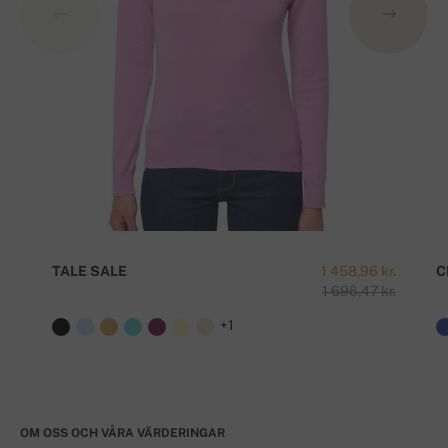
TALE SALE
1 458,96 kr.
C
1 696,47 kr.
+1
OM OSS OCH VÅRA VÄRDERINGAR