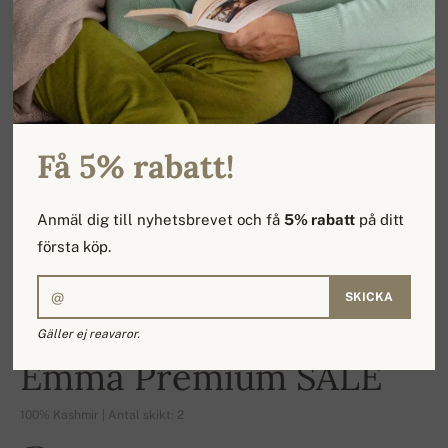
Få 5% rabatt!
Anmäl dig till nyhetsbrevet och få
5% rabatt
på ditt
första köp.
SKICKA
Gäller ej reavaror.
-16%
Emma Premium SALE
100% Kashmir | Antal skikt: 2