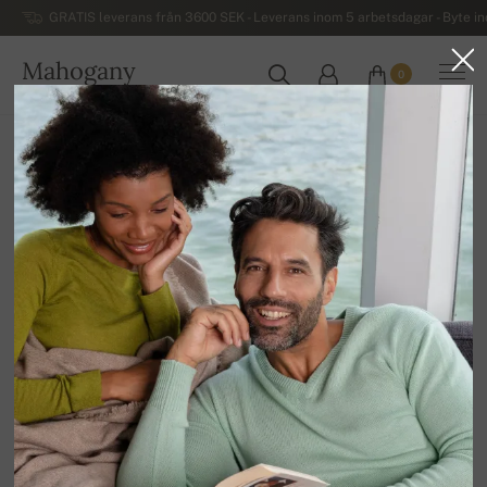
GRATIS leverans från 3600 SEK - Leverans inom 5 arbetsdagar - Byte i
Mahogany
0
SVERIGE
Hem
REA