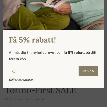
Få 5% rabatt!
Anmäl dig till nyhetsbrevet och få
5% rabatt
på ditt
första köp.
SKICKA
Gäller ej reavaror.
-15%
Torino-First SALE
100% Kashmir | Antal skikt: 4