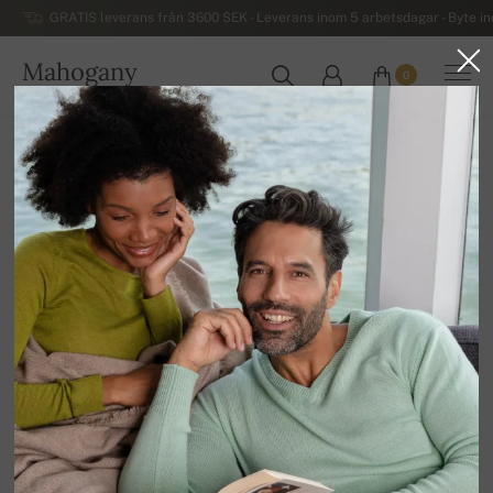
GRATIS leverans från 3600 SEK - Leverans inom 5 arbetsdagar - Byte i
Mahogany
0
SVERIGE
Hem
REA
HERRTRÖJOR