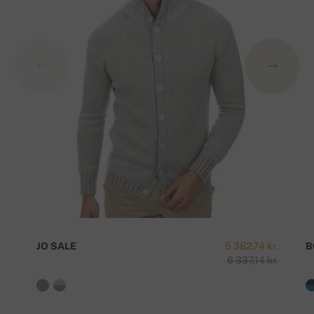
JO SALE
5 382,74 kr.
B
6 337,14 kr.