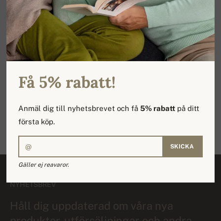
Vi erbjuder 100% kashmir
Handgjord i Nepal
Storlekar från XS till XXXXL
Snabb leverans
Få 5% rabatt!
Anmäl dig till nyhetsbrevet och få
5% rabatt
på ditt
första köp.
Snabbt utbyte av varor
SKICKA
Gäller ej reavaror.
NYHETSBREV
Håll dig uppdaterad om våra nya
produkter, utförsäljningar och andra