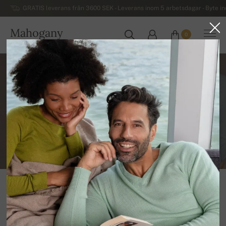
GRATIS leverans från 3600 SEK - Leverans inom 5 arbetsdagar - Byte i
Mahogany
0
SVERIGE
souhlasím se zpracováním
osobních údajů