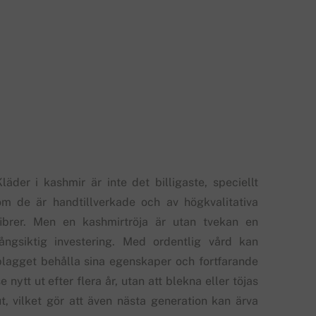
Kläder i kashmir är inte det billigaste, speciellt
om de är handtillverkade och av högkvalitativa
fibrer. Men en kashmirtröja är utan tvekan en
långsiktig investering. Med ordentlig vård kan
plagget behålla sina egenskaper och fortfarande
e nytt ut efter flera år, utan att blekna eller töjas
ut, vilket gör att även nästa generation kan ärva