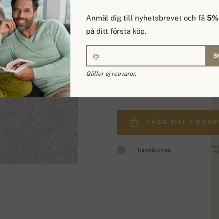
Anmäl dig till nyhetsbrevet och få
5% 
på ditt första köp.
S
Gäller ej reavaror.
4 038,69 kr
LÄGG TILL I KUN
flanelle chine