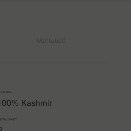
Måttabell
ATERIAL
100% Kashmir
NTAL SKIKT
2