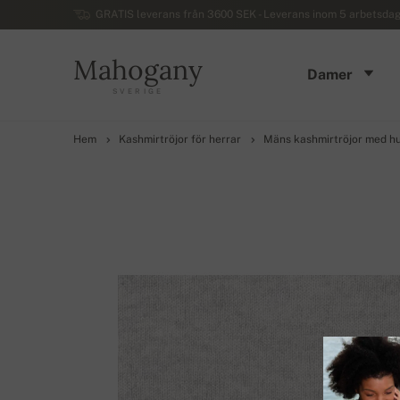
GRATIS leverans från 3600 SEK - Leverans inom 5 arbetsdaga
Mahogany
Damer
SVERIGE
Hem
Kashmirtröjor för herrar
Mäns kashmirtröjor med h