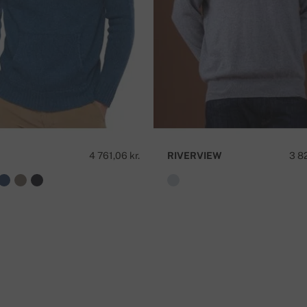
mmer.
H
4 761,06 kr.
RIVERVIEW
3 82