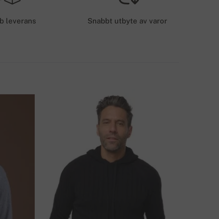
50 kr.
b leverans
Snabbt utbyte av varor
EVERANSMETODER