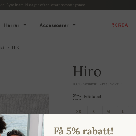
r - Byte inom 14 dagar efter leveransmottagande
Herrar
Accessoarer
REA
uva
Hiro
Hiro
100% Kashmir | Antal skikt: 2
Måttabell
XS
S
M
L
Få 5% rabatt!
TILLGÄNGLIGA FÄRGER