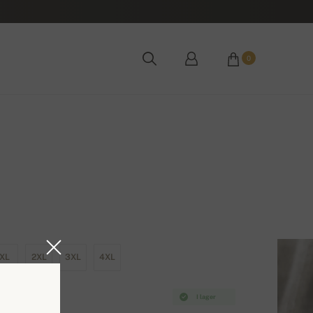
0
XL
2XL
3XL
4XL
I lager