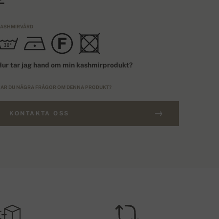
ASHMIRVÅRD
ur tar jag hand om min kashmirprodukt?
AR DU NÅGRA FRÅGOR OM DENNA PRODUKT?
KONTAKTA OSS
ESTÄLLNINGAR ÖVER 3600 KR.
TORLEK
Gratis leverans
EU
EVERANSKOSTNADER - KORTBETALNING