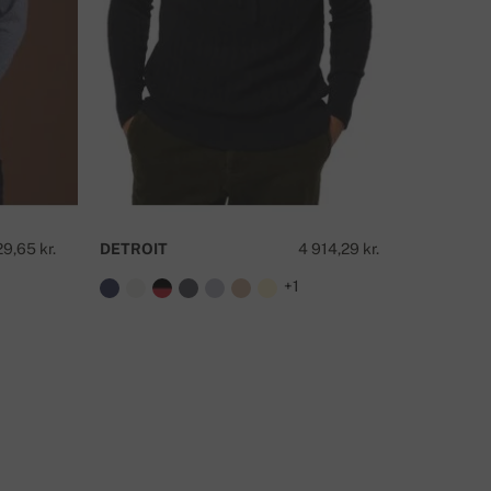
AR DU NÅGRA FRÅGOR OM DENNA PRODUKT?
KONTAKTA OSS
9,65 kr.
DETROIT
4 914,29 kr.
PALESSI
+1