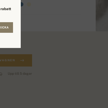
rabatt
KICKA
.
DVAGNEN
Upp till 5 dagar