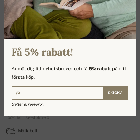
Få 5% rabatt!
Anmäl dig till nyhetsbrevet och få
5% rabatt
på ditt
första köp.
SKICKA
Wayne
Gäller ej reavaror.
100% Jak | Antal skikt: 6
Måttabell