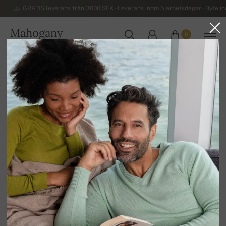
GRATIS leverans från 3600 SEK - Leverans inom 5 arbetsdagar - Byte i
Mahogany
0
SVERIGE
Hem
Kashmirtröjor för herrar