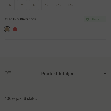
S
M
L
XL
2XL
3XL
TILLGÄNGLIGA FÄRGER
I lager
Produktdetaljer
100% jak, 6 skikt.