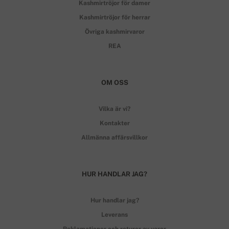
Kashmirtröjor för damer
Kashmirtröjor för herrar
Övriga kashmirvaror
REA
OM OSS
Vilka är vi?
Kontakter
Allmänna affärsvillkor
HUR HANDLAR JAG?
Hur handlar jag?
Leverans
Reklamationer och returer av varor