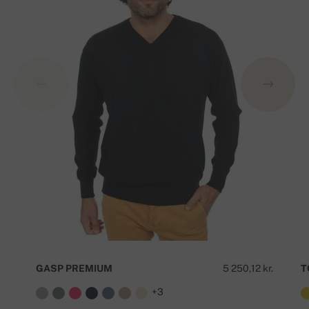
GASP PREMIUM
5 250,12 kr.
T
+3