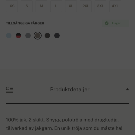
XS
S
M
L
XL
2XL
3XL
4XL
TILLGÄNGLIGA FÄRGER
I lager
Produktdetaljer
100% jak, 2 skikt. Snygg polotröja med dragkedja,
tillverkad av jakgarn. En unik tröja som du måste ha!