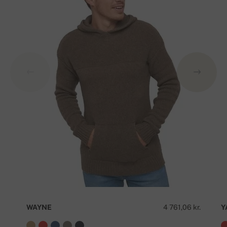
WAYNE
4 761,06 kr.
Y