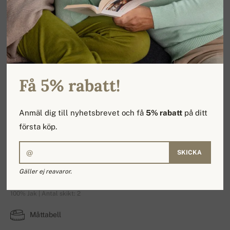
Få 5% rabatt!
Anmäl dig till nyhetsbrevet och få
5% rabatt
på ditt
första köp.
SKICKA
YakCharl
Gäller ej reavaror.
100% Jak | Antal skikt: 2
Måttabell