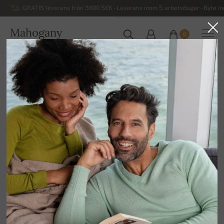
GRATIS leverans från 3600 SEK - Leverans inom 5 arbetsdagar - Byte i
Mahogany
0
SVERIGE
Hem
Kashmirtröjor för herrar
Mäns jaktröjor