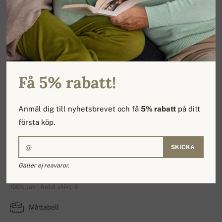
Få 5% rabatt!
Anmäl dig till nyhetsbrevet och få
5% rabatt
på ditt
första köp.
SKICKA
Sacramento
Gäller ej reavaror.
100% Jak | Antal skikt: 6
Måttabell