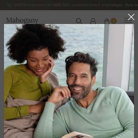
GRATIS leverans från 3600 SEK - Leverans inom 5 arbetsdagar - Byte i
Mahogany
0
SVERIGE
Hem
Kashmirtröjor för damer
Kvinnors V-ringade kashmirtröjor