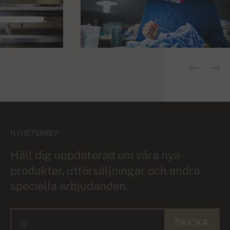
NYHETSBREV
Håll dig uppdaterad om våra nya
produkter, utförsäljningar och andra
speciella erbjudanden.
SKICKA