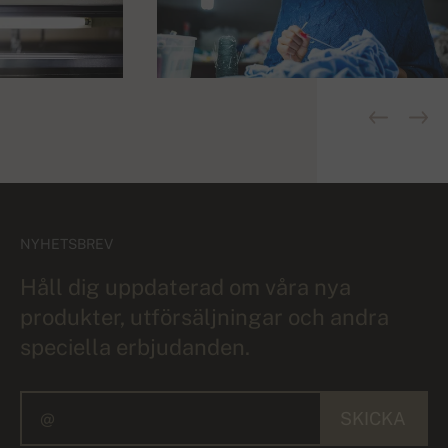
NYHETSBREV
Håll dig uppdaterad om våra nya
produkter, utförsäljningar och andra
speciella erbjudanden.
SKICKA