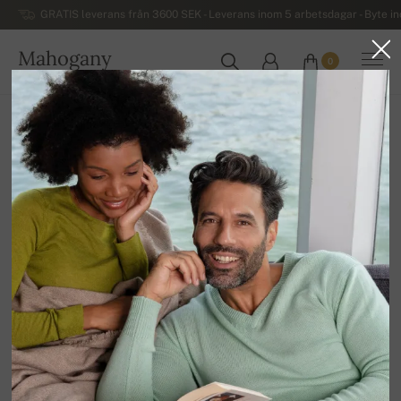
GRATIS leverans från 3600 SEK - Leverans inom 5 arbetsdagar - Byte i
Mahogany
0
SVERIGE
Hem
Kashmirtröjor för damer
Kvinnors kashmirtröjor med mönster