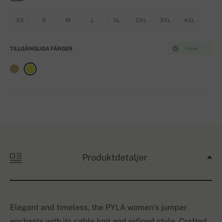
XS
S
M
L
XL
2XL
3XL
4XL
TILLGÄNGLIGA FÄRGER
I lager
Produktdetaljer
Elegant and timeless, the PYLA women’s jumper
enchants with its cable knit and refined style. Crafted