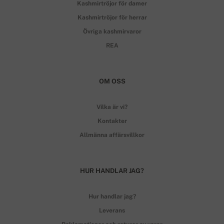
Kashmirtröjor för damer
Kashmirtröjor för herrar
Övriga kashmirvaror
REA
OM OSS
Vilka är vi?
Kontakter
Allmänna affärsvillkor
HUR HANDLAR JAG?
Hur handlar jag?
Leverans