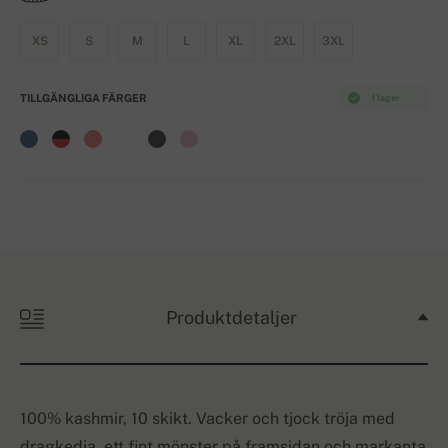
XS
S
M
L
XL
2XL
3XL
TILLGÄNGLIGA FÄRGER
I lager
Produktdetaljer
100% kashmir, 10 skikt. Vacker och tjock tröja med
dragkedja, ett fint mönster på framsidan och markanta