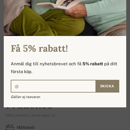
Få 5% rabatt!
Anmäl dig till nyhetsbrevet och få
5% rabatt
på ditt
första köp.
SKICKA
Gäller ej reavaror.
Prudence
100% Kashmir | Antal skikt: 10
Måttabell