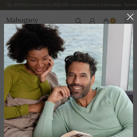
GRATIS leverans från 3600 SEK - Leverans inom 5 arbetsdagar - Byte i
Mahogany
0
SVERIGE
Hem
Kashmirtröjor för damer
Kvinnors kashmirtröjor med dragkedja