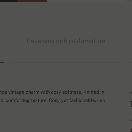
Leverans och reklamation
ds vintage charm with cosy softness. Knitted in
M
h, comforting texture. Cosy yet fashionable, can
A