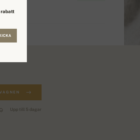
rabatt
KICKA
DVAGNEN
Upp till 5 dagar