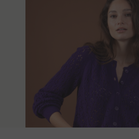
Leveransmeto
Längden på ryggen
L