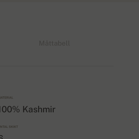
Måttabell
ATERIAL
100% Kashmir
NTAL SKIKT
6