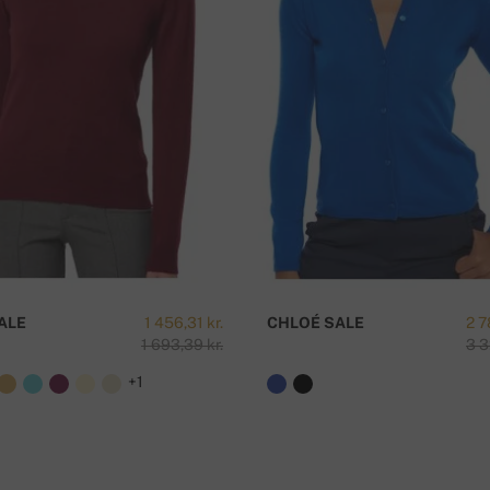
mmer.
H
ALE
1 456,31 kr.
CHLOÉ SALE
2 7
1 693,39 kr.
3 3
+1