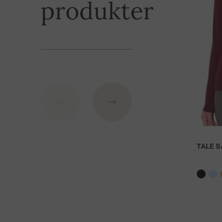
produkter
BIC: GIBASKBX
Bankens namn: Slovenská sporiteľňa a.s., Nitra
Som variabelsymbol använd ditt beställningsnu
TALE S