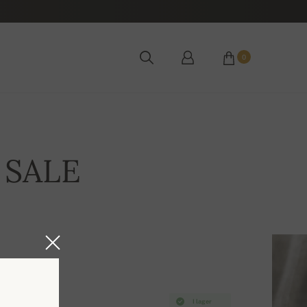
0
e SALE
I lager