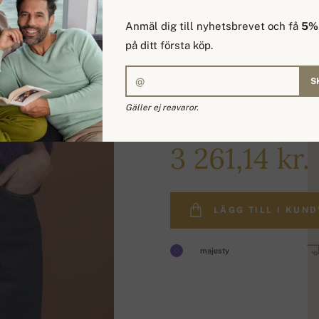
Anmäl dig till nyhetsbrevet och få
5% 
på ditt första köp.
S
Gäller ej reavaror.
3 931,94 kr.
3 261,14 kr.
LÄGG TILL I KUN
majesty