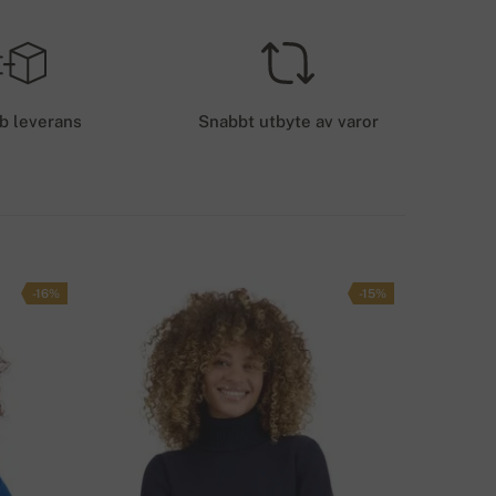
Gratis leverans
EU
EVERANSKOSTNADER - KORTBETALNING
50 kr.
b leverans
Snabbt utbyte av varor
EVERANSMETODER
-16%
-15%