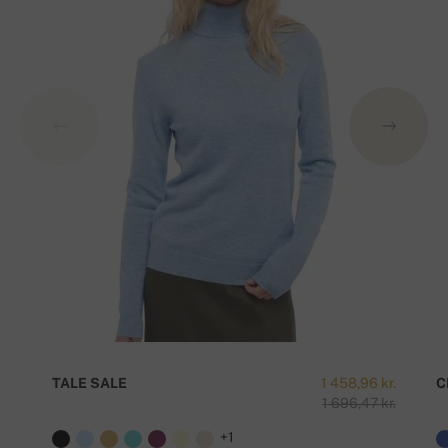
TALE SALE
1 458,96 kr.
C
1 696,47 kr.
+1