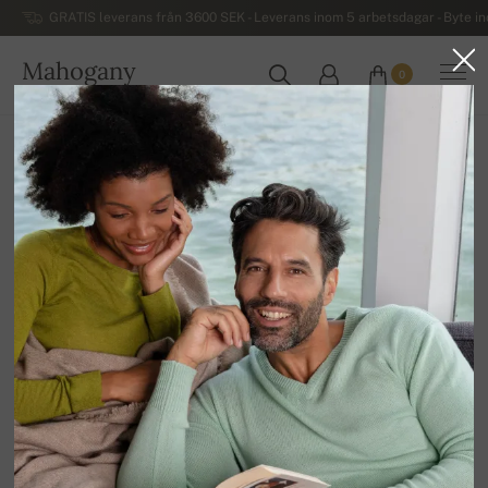
GRATIS leverans från 3600 SEK - Leverans inom 5 arbetsdagar - Byte i
Mahogany
0
SVERIGE
Hem
REA