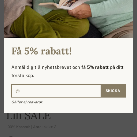
Få 5% rabatt!
Anmäl dig till nyhetsbrevet och få
5% rabatt
på ditt
första köp.
SKICKA
Gäller ej reavaror.
-17%
Lili SALE
100% Kashmir | Antal skikt: 2