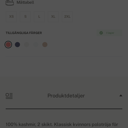
Måttabell
XS
S
L
XL
2XL
TILLGÄNGLIGA FÄRGER
I lager
Produktdetaljer
100% kashmir, 2 skikt. Klassisk kvinnors polotröja för