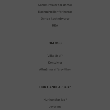
Kashmirtröjor för damer
Kashmirtröjor för herrar
Övriga kashmirvaror
REA
OM OSS
Vilka är vi?
Kontakter
Allmänna affärsvillkor
HUR HANDLAR JAG?
Hur handlar jag?
Leverans