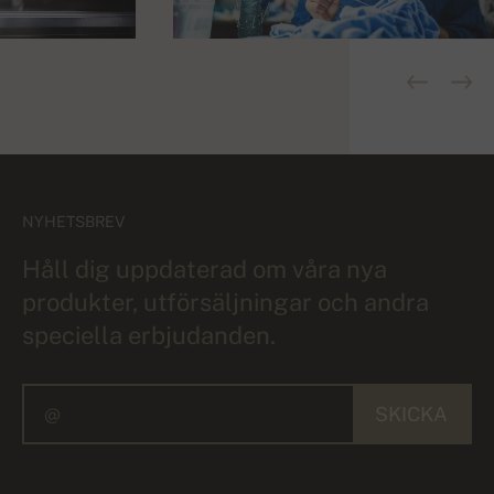
NYHETSBREV
Håll dig uppdaterad om våra nya
produkter, utförsäljningar och andra
speciella erbjudanden.
SKICKA