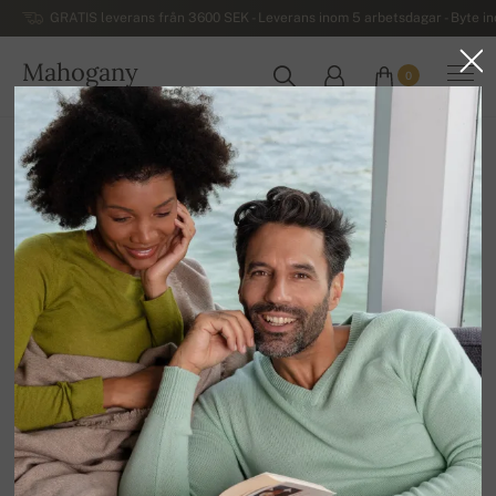
GRATIS leverans från 3600 SEK - Leverans inom 5 arbetsdagar - Byte i
Mahogany
0
SVERIGE
Hem
REA