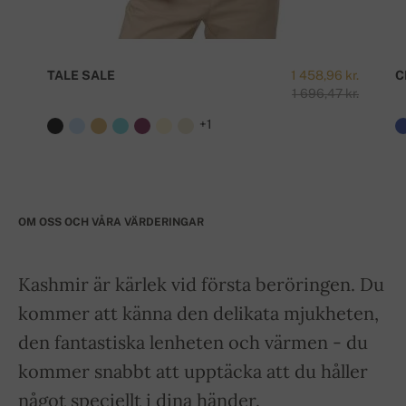
TALE SALE
1 458,96 kr.
C
1 696,47 kr.
+1
OM OSS OCH VÅRA VÄRDERINGAR
Kashmir är kärlek vid första beröringen. Du
kommer att känna den delikata mjukheten,
den fantastiska lenheten och värmen - du
kommer snabbt att upptäcka att du håller
något speciellt i dina händer.