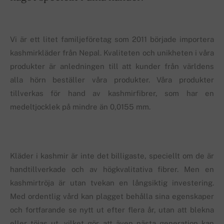
Vi är ett litet familjeföretag som 2011 började importera
kashmirkläder från Nepal. Kvaliteten och unikheten i våra
produkter är anledningen till att kunder från världens
alla hörn beställer våra produkter. Våra produkter
tillverkas för hand av kashmirfibrer, som har en
medeltjocklek på mindre än 0,0155 mm.
Kläder i kashmir är inte det billigaste, speciellt om de är
handtillverkade och av högkvalitativa fibrer. Men en
kashmirtröja är utan tvekan en långsiktig investering.
Med ordentlig vård kan plagget behålla sina egenskaper
och fortfarande se nytt ut efter flera år, utan att blekna
eller töjas ut, vilket gör att även nästa generation kan