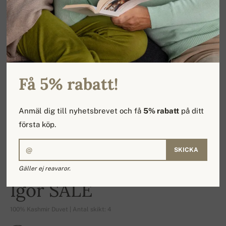
Få 5% rabatt!
Anmäl dig till nyhetsbrevet och få
5% rabatt
på ditt
första köp.
SKICKA
Gäller ej reavaror.
-16%
Igor SALE
100% Kashmir Duvet | Antal skikt: 4