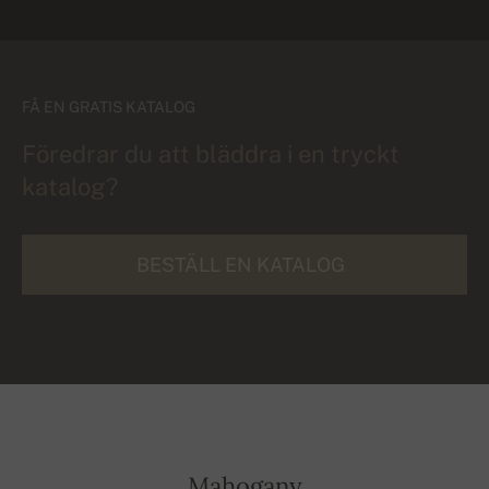
FÅ EN GRATIS KATALOG
Föredrar du att bläddra i en tryckt
katalog?
BESTÄLL EN KATALOG
Mahogany