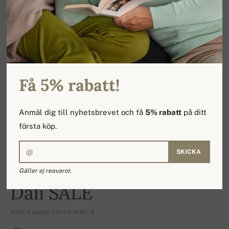
Få 5% rabatt!
Anmäl dig till nyhetsbrevet och få
5% rabatt
på ditt
första köp.
SKICKA
Gäller ej reavaror.
-15%
Dali SALE
100% Kashmir | Antal skikt: 2