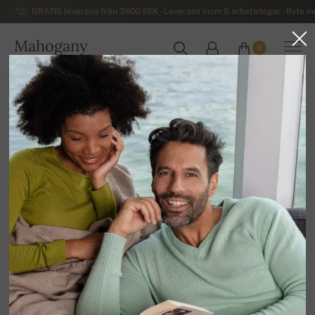
GRATIS leverans från 3600 SEK - Leverans inom 5 arbetsdagar - Byte i
Mahogany
0
SVERIGE
Hem
REA