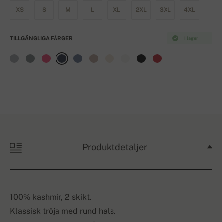
XS
S
M
L
XL
2XL
3XL
4XL
TILLGÄNGLIGA FÄRGER
I lager
Produktdetaljer
100% kashmir, 2 skikt.
Klassisk tröja med rund hals.