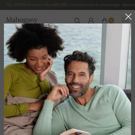
GRATIS leverans från 3600 SEK - Leverans inom 5 arbetsdagar - Byte i
Mahogany
0
SVERIGE
Hem
Kashmirtröjor för damer
Premium