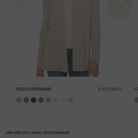
PUCCI PREMIUM
4 979,96 kr.
L
+2
OM OSS OCH VÅRA VÄRDERINGAR