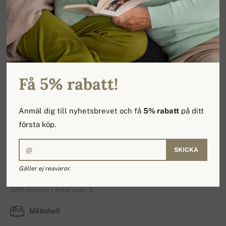
Få 5% rabatt!
Anmäl dig till nyhetsbrevet och få
5% rabatt
på ditt
första köp.
SKICKA
Line Premium
Gäller ej reavaror.
100% Kashmir | Antal skikt: 2
Måttabell