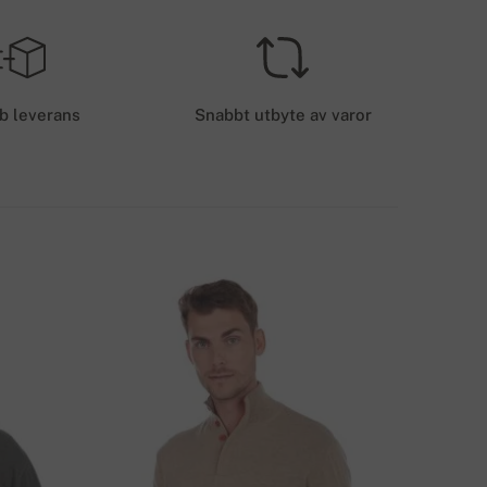
Gratis leverans
EU
EVERANSKOSTNADER - KORTBETALNING
50 kr.
b leverans
Snabbt utbyte av varor
EVERANSMETODER