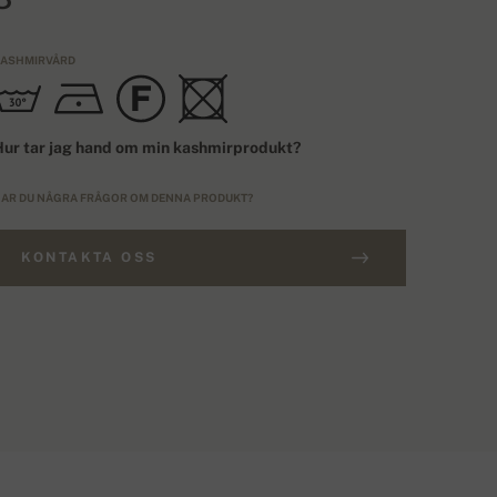
ASHMIRVÅRD
ur tar jag hand om min kashmirprodukt?
AR DU NÅGRA FRÅGOR OM DENNA PRODUKT?
KONTAKTA OSS
ESTÄLLNINGAR ÖVER 3600 KR.
TORLEK