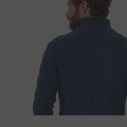
Leveransmeto
Längden på ryggen