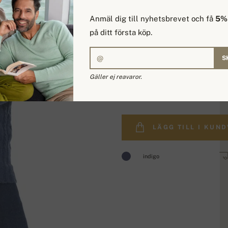
Anmäl dig till nyhetsbrevet och få
5% 
på ditt första köp.
S
Gäller ej reavaror.
7 978,88 kr.
LÄGG TILL I KUN
indigo