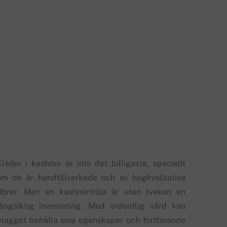
Kläder i kashmir är inte det billigaste, speciellt
om de är handtillverkade och av högkvalitativa
fibrer. Men en kashmirtröja är utan tvekan en
långsiktig investering. Med ordentlig vård kan
plagget behålla sina egenskaper och fortfarande