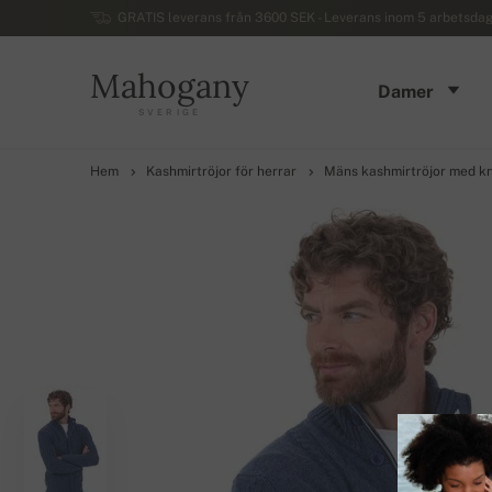
GRATIS leverans från 3600 SEK - Leverans inom 5 arbetsdaga
Mahogany
Damer
SVERIGE
Hem
Kashmirtröjor för herrar
Mäns kashmirtröjor med k