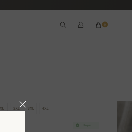
0
XL
2XL
3XL
4XL
I lager