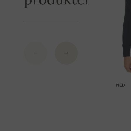
BIC: GIBASKBX
Bankens namn: Slovenská sporiteľňa a.s., Nitra
Som variabelsymbol använd ditt beställningsnu
NED