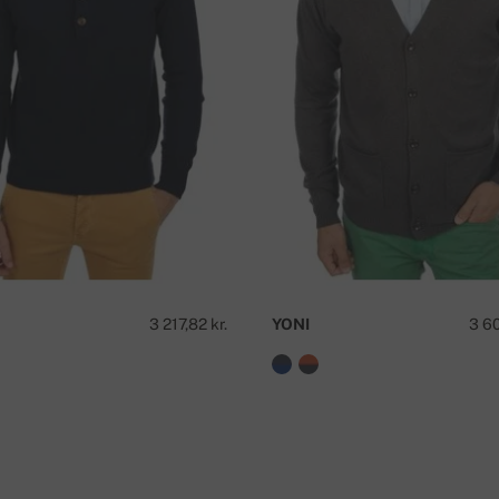
mmer.
H
3 217,82 kr.
YONI
3 60