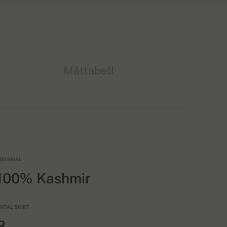
Måttabell
ATERIAL
100% Kashmir
NTAL SKIKT
8