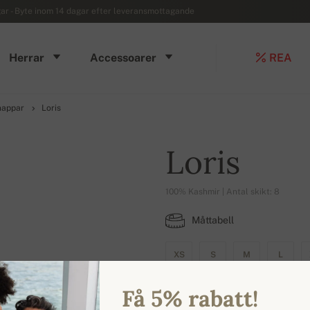
r - Byte inom 14 dagar efter leveransmottagande
Herrar
Accessoarer
REA
nappar
Loris
Loris
100% Kashmir | Antal skikt: 8
Måttabell
XS
S
M
L
Få 5% rabatt!
TILLGÄNGLIGA FÄRGER