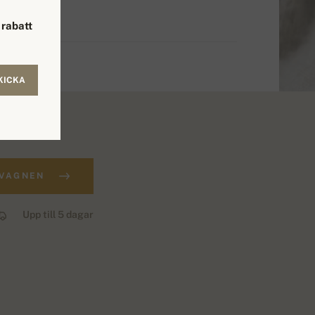
rabatt
KICKA
DVAGNEN
Upp till 5 dagar