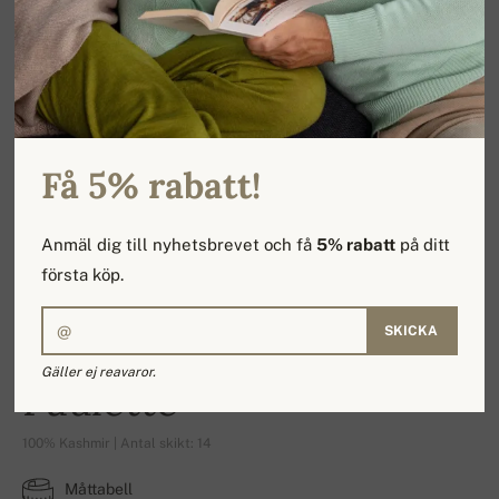
Få 5% rabatt!
Anmäl dig till nyhetsbrevet och få
5% rabatt
på ditt
första köp.
SKICKA
Gäller ej reavaror.
Paulette
100% Kashmir | Antal skikt: 14
Måttabell