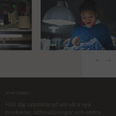
NYHETSBREV
Håll dig uppdaterad om våra nya
produkter, utförsäljningar och andra