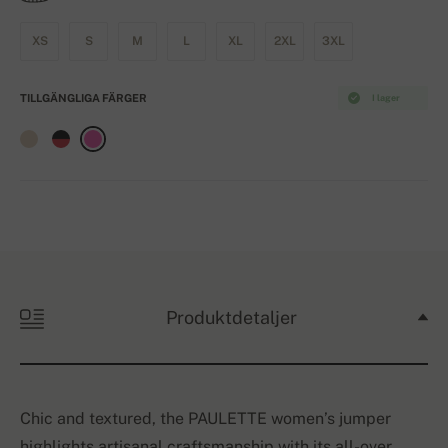
XS
S
M
L
XL
2XL
3XL
TILLGÄNGLIGA FÄRGER
I lager
Produktdetaljer
Chic and textured, the PAULETTE women’s jumper
highlights artisanal craftsmanship with its all-over