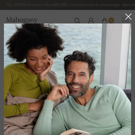
GRATIS leverans från 3600 SEK - Leverans inom 5 arbetsdagar - Byte i
Mahogany
0
SVERIGE
Hem
Kashmirtröjor för damer
Kvinnors tjocka vinter kaschmirtröjor