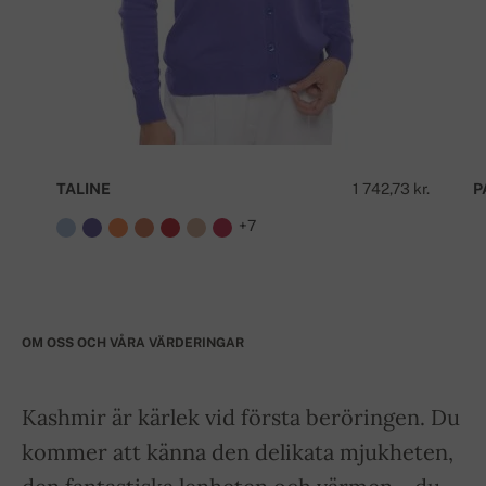
TALINE
1 742,73 kr.
P
+7
OM OSS OCH VÅRA VÄRDERINGAR
Kashmir är kärlek vid första beröringen. Du
kommer att känna den delikata mjukheten,