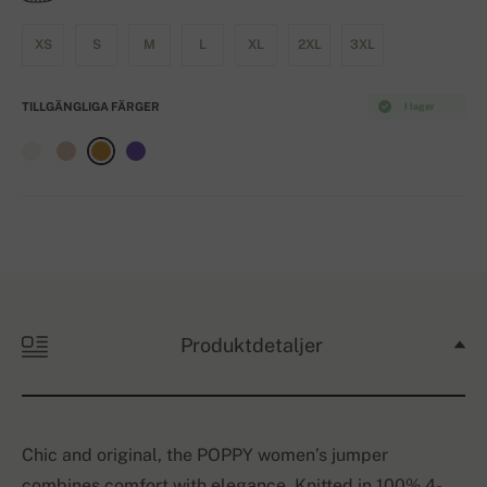
XS
S
M
L
XL
2XL
3XL
TILLGÄNGLIGA FÄRGER
I lager
Produktdetaljer
Chic and original, the POPPY women’s jumper
combines comfort with elegance. Knitted in 100% 4-