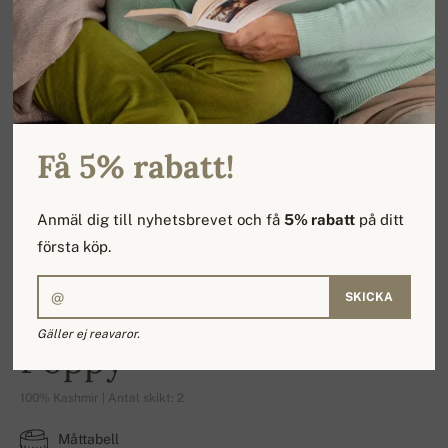
Få 5% rabatt!
Anmäl dig till nyhetsbrevet och få
5% rabatt
på ditt
första köp.
SKICKA
Gäller ej reavaror.
Poppy
100% Kashmir | Antal skikt: 2
Måttabell