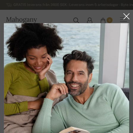
GRATIS leverans från 3600 SEK - Leverans inom 5 arbetsdagar - Byte i
Mahogany
0
SVERIGE
Hem
Kashmirtröjor för damer
Kvinnors kashmirtröjor med knappar