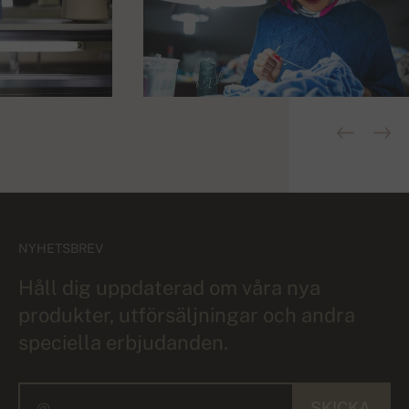
NYHETSBREV
Håll dig uppdaterad om våra nya
produkter, utförsäljningar och andra
speciella erbjudanden.
SKICKA