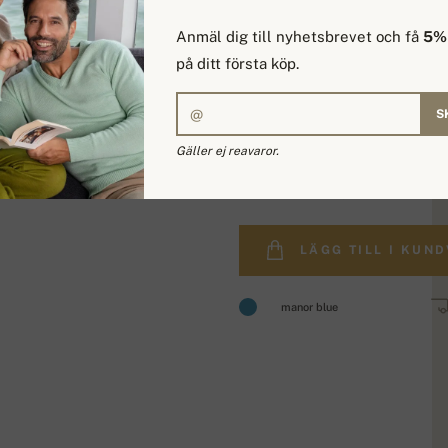
Anmäl dig till nyhetsbrevet och få
5% 
på ditt första köp.
S
Gäller ej reavaror.
2 396,95 kr
LÄGG TILL I KUN
manor blue