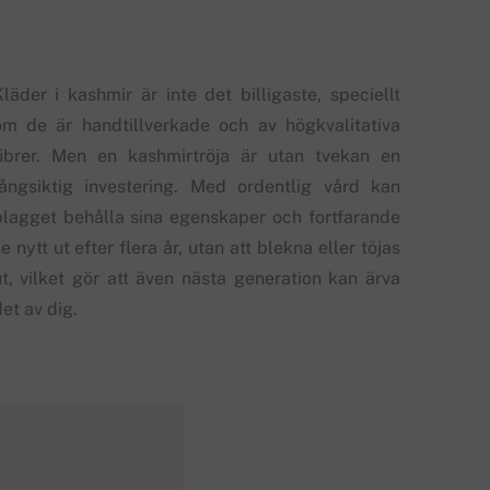
Kläder i kashmir är inte det billigaste, speciellt
om de är handtillverkade och av högkvalitativa
fibrer. Men en kashmirtröja är utan tvekan en
långsiktig investering. Med ordentlig vård kan
plagget behålla sina egenskaper och fortfarande
e nytt ut efter flera år, utan att blekna eller töjas
ut, vilket gör att även nästa generation kan ärva
et av dig.