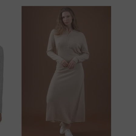
AR DU NÅGRA FRÅGOR OM DENNA PRODUKT?