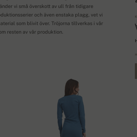
nder vi små överskott av ull från tidigare
duktionsserier och även enstaka plagg, vet vi
K
rial som blivit över. Tröjorna tillverkas i vår
om resten av vår produktion.
H
H