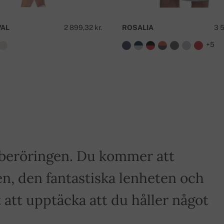
VAL
2 899,32 kr.
ROSALIA
3 5
+5
a beröringen. Du kommer att
n, den fantastiska lenheten och
tt upptäcka att du håller något