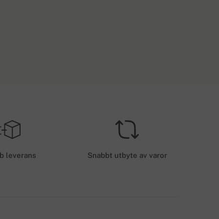
ESTÄLLNINGAR ÖVER 3600 KR.
TORLEK
Gratis leverans
EU
EVERANSKOSTNADER - KORTBETALNING
50 kr.
b leverans
Snabbt utbyte av varor
EVERANSMETODER