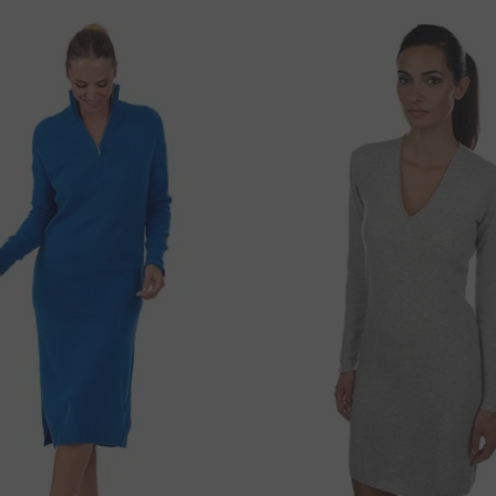
59 cm
50 cm
60 cm
54 cm
ring. Efter att ha slutfört din beställning kan
överföring, använd informationen nedan:
mmer.
H