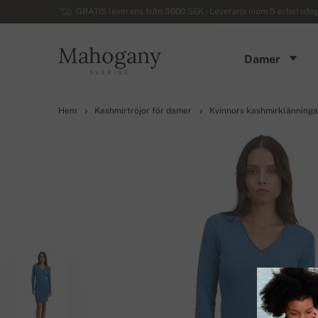
GRATIS leverans från 3600 SEK - Leverans inom 5 arbetsdaga
Mahogany
Damer
SVERIGE
Hem
Kashmirtröjor för damer
Kvinnors kashmirklänninga