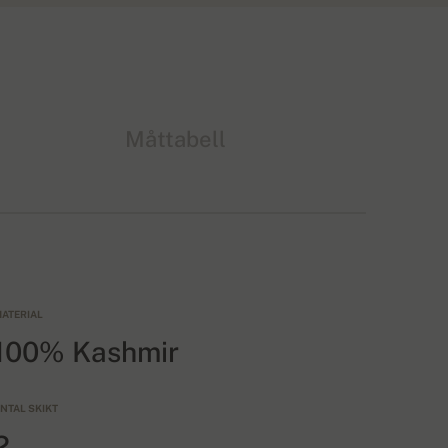
Måttabell
ATERIAL
100% Kashmir
NTAL SKIKT
2