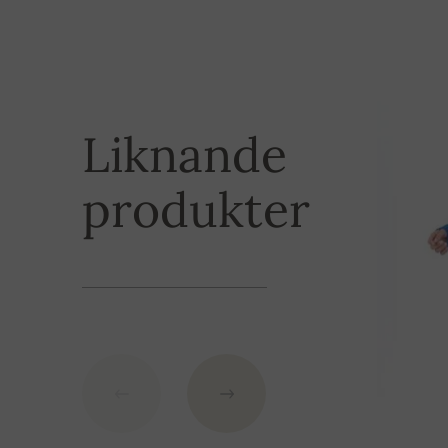
Betalningssätt
XL
102 cm
2XL
102 cm
Varorna kan betalas med kreditkort och banköverfö
du betala genom en betalningsgateway. För bank
Liknande
IBAN: SK7109000000000233073526
produkter
BIC: GIBASKBX
Bankens namn: Slovenská sporiteľňa a.s., Nitra
Som variabelsymbol använd ditt beställningsnu