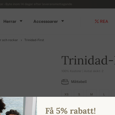
r - Byte inom 14 dagar efter leveransmottagande
Herrar
Accessoarer
REA
r och rockar
Trinidad-First
Trinidad-
100% Kashmir | Antal skikt: 2
Måttabell
XS
S
M
L
Få 5% rabatt!
TILLGÄNGLIGA FÄRGER