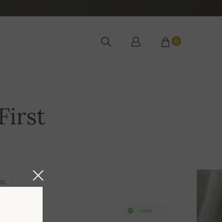
0
First
XL
I lager