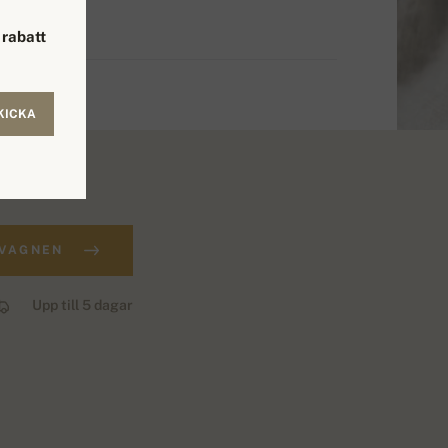
rabatt
KICKA
.
DVAGNEN
Upp till 5 dagar