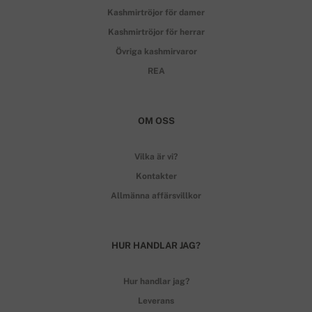
Kashmirtröjor för damer
Kashmirtröjor för herrar
Övriga kashmirvaror
REA
OM OSS
Vilka är vi?
Kontakter
Allmänna affärsvillkor
HUR HANDLAR JAG?
Hur handlar jag?
Leverans