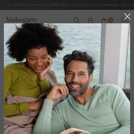
GRATIS leverans från 3600 SEK - Leverans inom 5 arbetsdagar - Byte i
Mahogany
0
SVERIGE
Hem
Kashmirtröjor för damer
Kvinnors jaktröjor