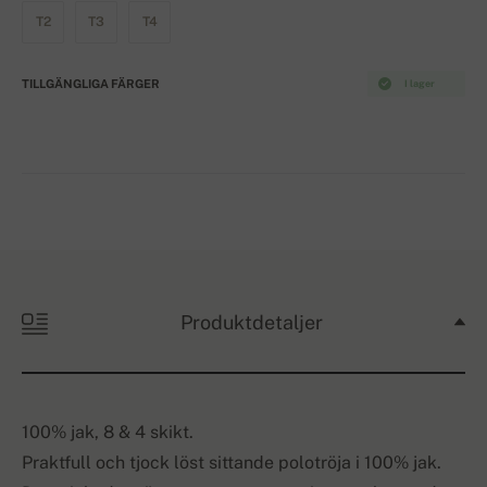
T2
T3
T4
TILLGÄNGLIGA FÄRGER
I lager
Produktdetaljer
100% jak, 8 & 4 skikt.
Praktfull och tjock löst sittande polotröja i 100% jak.