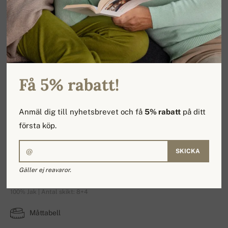
Få 5% rabatt!
Anmäl dig till nyhetsbrevet och få
5% rabatt
på ditt
första köp.
SKICKA
Ygritte
Gäller ej reavaror.
100% Jak | Antal skikt: 8+4
Måttabell