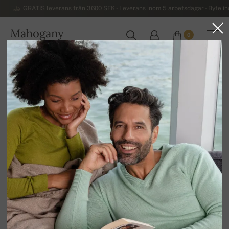
GRATIS leverans från 3600 SEK - Leverans inom 5 arbetsdagar - Byte i
Mahogany
0
SVERIGE
Hem
Övriga kashmirvaror