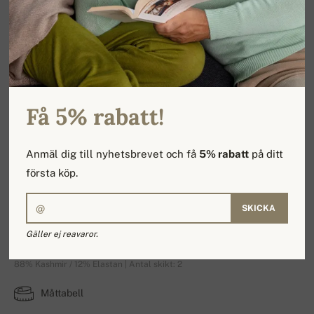
Få 5% rabatt!
Anmäl dig till nyhetsbrevet och få
5% rabatt
på ditt
första köp.
SKICKA
Frontibus
Gäller ej reavaror.
88% Kashmir / 12% Elastan | Antal skikt: 2
Måttabell