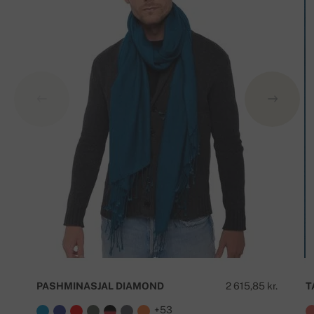
PASHMINASJAL DIAMOND
2 615,85 kr.
T
+53