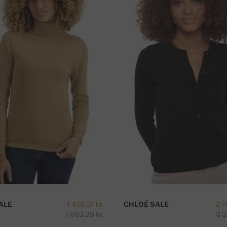
ring. Efter att ha slutfört din beställning kan
överföring, använd informationen nedan:
64 cm
62 cm
mmer.
H
ALE
1 456,31 kr.
CHLOÉ SALE
2 7
1 693,39 kr.
3 3