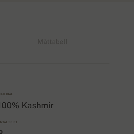
Måttabell
ATERIAL
100% Kashmir
NTAL SKIKT
2