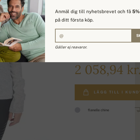
Anmäl dig till nyhetsbrevet och få
5% 
på ditt första köp.
S
Gäller ej reavaror.
2 458,15 kr.
2 058,94 kr
LÄGG TILL I KUN
flanelle chine