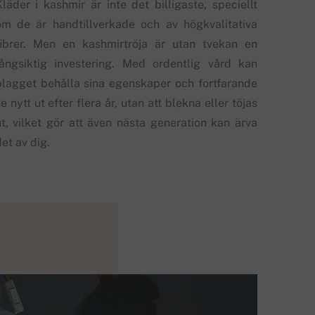
Kläder i kashmir är inte det billigaste, speciellt
om de är handtillverkade och av högkvalitativa
fibrer. Men en kashmirtröja är utan tvekan en
långsiktig investering. Med ordentlig vård kan
plagget behålla sina egenskaper och fortfarande
e nytt ut efter flera år, utan att blekna eller töjas
ut, vilket gör att även nästa generation kan ärva
et av dig.