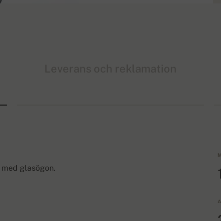
Leverans och reklamation
M
tt med glasögon.
A