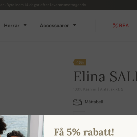
r - Byte inom 14 dagar efter leveransmottagande
Herrar
Accessoarer
REA
-16%
Elina SAL
100% Kashmir | Antal skikt: 2
Måttabell
S
Få 5% rabatt!
TILLGÄNGLIGA FÄRGER