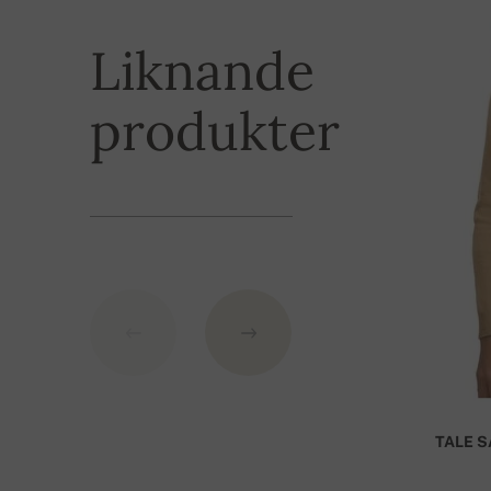
Varorna kan betalas med kreditkort och banköverfö
du betala genom en betalningsgateway. För bank
3XL
64 cm
Liknande
IBAN: SK7109000000000233073526
produkter
BIC: GIBASKBX
Bankens namn: Slovenská sporiteľňa a.s., Nitra
Som variabelsymbol använd ditt beställningsnu
TALE S