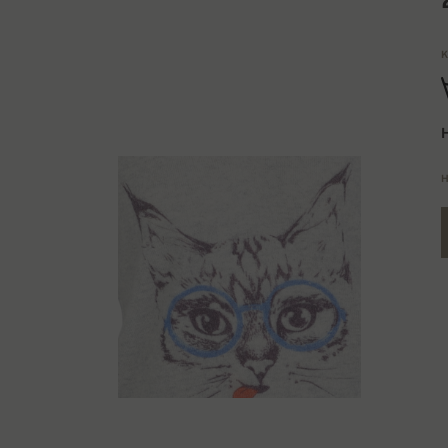
K
H
H