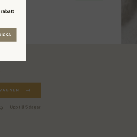
rabatt
KICKA
.
DVAGNEN
Upp till 5 dagar