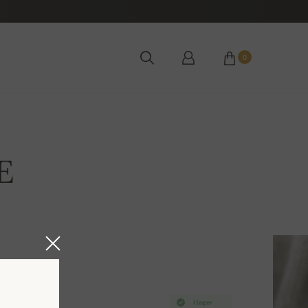
0
E
I lager