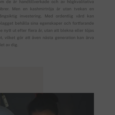
om de är handtillverkade och av högkvalitativa
fibrer. Men en kashmirtröja är utan tvekan en
långsiktig investering. Med ordentlig vård kan
plagget behålla sina egenskaper och fortfarande
e nytt ut efter flera år, utan att blekna eller töjas
ut, vilket gör att även nästa generation kan ärva
et av dig.