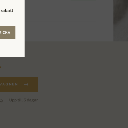
rabatt
KICKA
.
DVAGNEN
Upp till 5 dagar