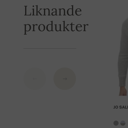
du betala genom en betalningsgateway. För bank
3XL
72 cm
Liknande
IBAN: SK7109000000000233073526
produkter
BIC: GIBASKBX
Bankens namn: Slovenská sporiteľňa a.s., Nitra
Som variabelsymbol använd ditt beställningsnu
JO SAL