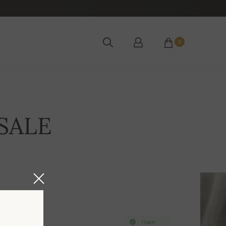
0
SALE
I lager