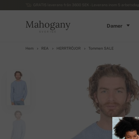
GRATIS leverans från 3600 SEK - Leverans inom 5 arbetsdaga
Mahogany
Damer
SVERIGE
Hem
REA
HERRTRÖJOR
Tommen SALE