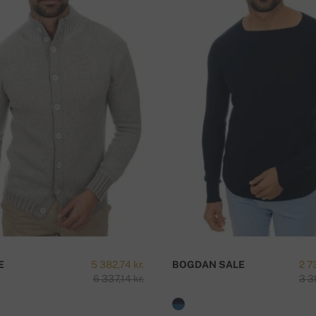
överföring, använd informationen nedan:
69 cm
65 cm
mmer.
H
E
5 382,74 kr.
BOGDAN SALE
2 7
6 337,14 kr.
3 3