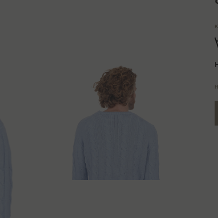
K
H
H