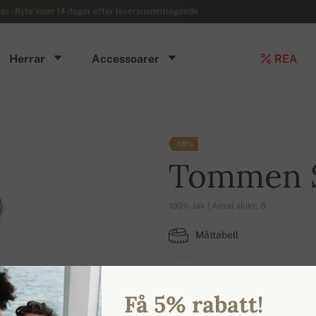
r - Byte inom 14 dagar efter leveransmottagande
Herrar
Accessoarer
REA
-18%
Tommen 
100% Jak | Antal skikt: 8
Måttabell
S
Få 5% rabatt!
TILLGÄNGLIGA FÄRGER