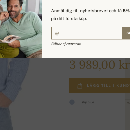
Anmäl dig till nyhetsbrevet och få
5% 
på ditt första köp.
S
Gäller ej reavaror.
4 870,51 kr.
3 989,00 kr
LÄGG TILL I KUN
sky blue