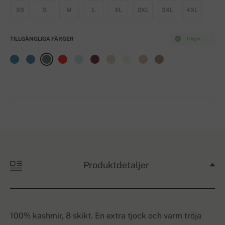
XS
S
M
L
XL
2XL
3XL
4XL
TILLGÄNGLIGA FÄRGER
I lager
Produktdetaljer
100% kashmir, 8 skikt. En extra tjock och varm tröja