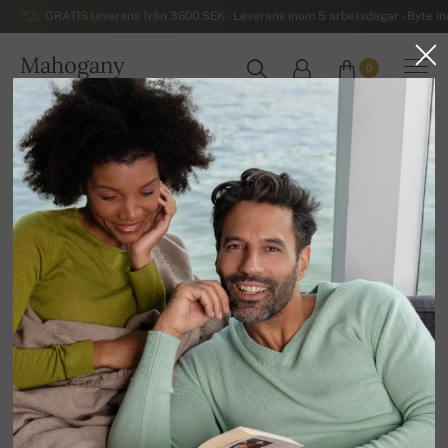
GRATIS leverans från 3600 SEK - Leverans inom 5 arbetsdagar - Byte i
Mahogany
0
SVERIGE
Hem
Kashmirtröjor för herrar