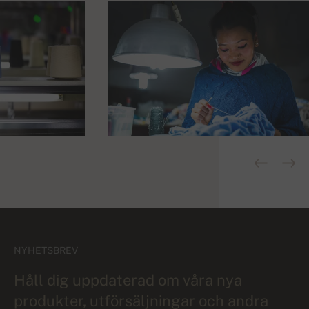
NYHETSBREV
Håll dig uppdaterad om våra nya
produkter, utförsäljningar och andra