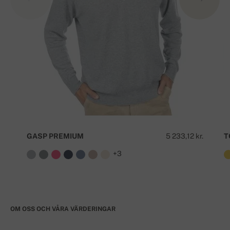
GASP PREMIUM
5 233,12 kr.
T
+3
OM OSS OCH VÅRA VÄRDERINGAR