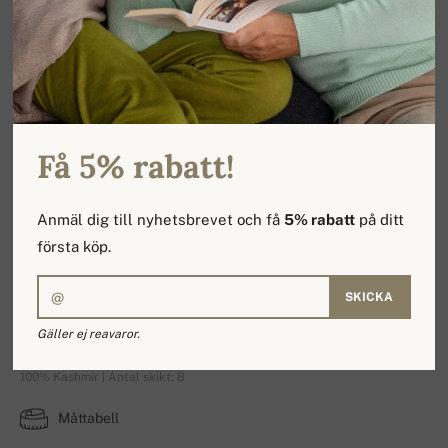
Få 5% rabatt!
Anmäl dig till nyhetsbrevet och få
5% rabatt
på ditt
första köp.
SKICKA
Bilal
Gäller ej reavaror.
100% Kashmir | Antal skikt: 8
Måttabell