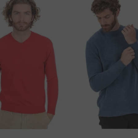
62 cm
59 cm
ring. Efter att ha slutfört din beställning kan
överföring, använd informationen nedan:
63 cm
61 cm
65 cm
63 cm
mmer.
H