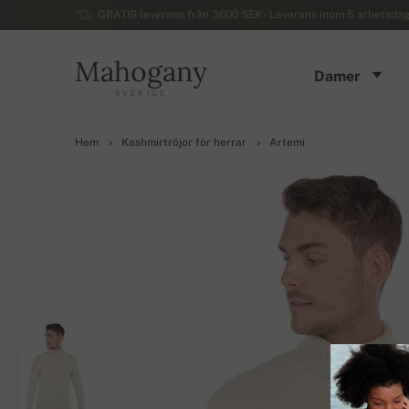
GRATIS leverans från 3600 SEK - Leverans inom 5 arbetsdaga
Mahogany
Damer
SVERIGE
Hem
Kashmirtröjor för herrar
Artemi