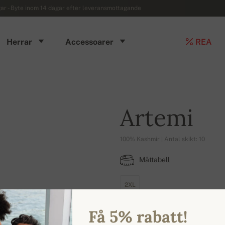
r - Byte inom 14 dagar efter leveransmottagande
Herrar
Accessoarer
REA
Artemi
100% Kashmir | Antal skikt: 10
Måttabell
2XL
Få 5% rabatt!
TILLGÄNGLIGA FÄRGER