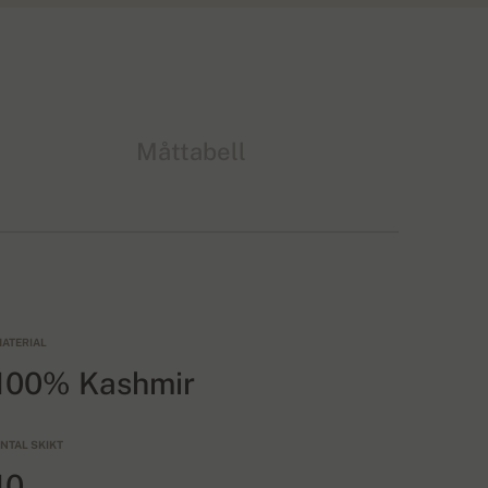
Måttabell
ATERIAL
100% Kashmir
NTAL SKIKT
10