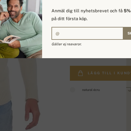
Anmäl dig till nyhetsbrevet och få
5% 
på ditt första köp.
S
Gäller ej reavaror.
8 073,64 kr.
LÄGG TILL I KUN
natural écru