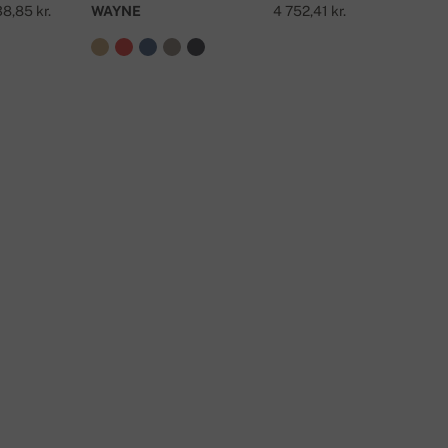
KONTAKTA OSS
8,85 kr.
WAYNE
4 752,41 kr.
NESTOR