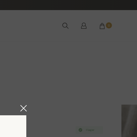
0
I lager