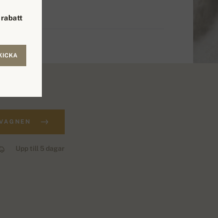
rabatt
KICKA
DVAGNEN
Upp till 5 dagar