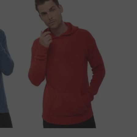
AR DU NÅGRA FRÅGOR OM DENNA PRODUKT?