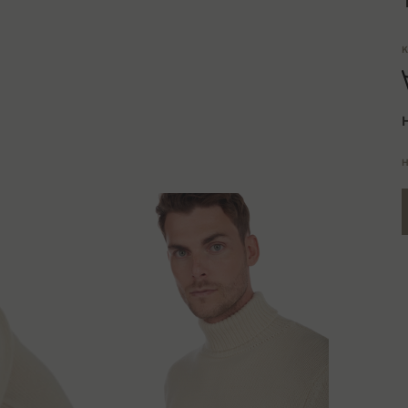
K
H
H