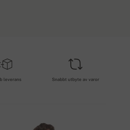
ESTÄLLNINGAR ÖVER 3600 KR.
TORLEK
Gratis leverans
EU
EVERANSKOSTNADER - KORTBETALNING
50 kr.
b leverans
Snabbt utbyte av varor
EVERANSMETODER