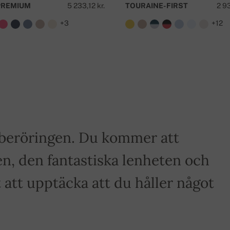
PREMIUM
5 233,12 kr.
TOURAINE-FIRST
2 93
+3
+12
a beröringen. Du kommer att
n, den fantastiska lenheten och
tt upptäcka att du håller något