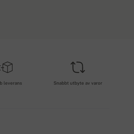
ESTÄLLNINGAR ÖVER 3600 KR.
TORLEK
Gratis leverans
EU
EVERANSKOSTNADER - KORTBETALNING
50 kr.
b leverans
Snabbt utbyte av varor
EVERANSMETODER