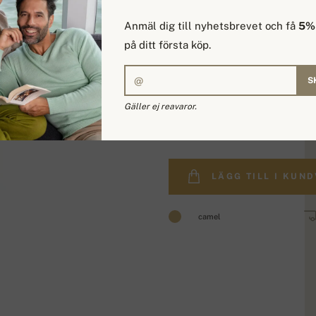
Anmäl dig till nyhetsbrevet och få
5% 
på ditt första köp.
S
Gäller ej reavaror.
6 894,20 kr
LÄGG TILL I KUN
camel