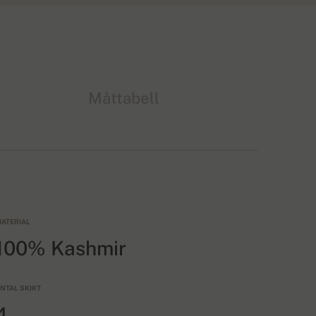
Måttabell
ATERIAL
100% Kashmir
NTAL SKIKT
4