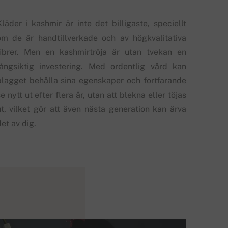
Kläder i kashmir är inte det billigaste, speciellt
om de är handtillverkade och av högkvalitativa
fibrer. Men en kashmirtröja är utan tvekan en
långsiktig investering. Med ordentlig vård kan
plagget behålla sina egenskaper och fortfarande
e nytt ut efter flera år, utan att blekna eller töjas
ut, vilket gör att även nästa generation kan ärva
et av dig.