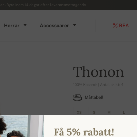
r - Byte inom 14 dagar efter leveransmottagande
Herrar
Accessoarer
REA
Thonon
100% Kashmir | Antal skikt: 4
Måttabell
XS
S
M
L
Få 5% rabatt!
TILLGÄNGLIGA FÄRGER