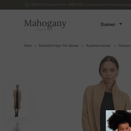
GRATIS leverans från 3600 SEK - Leverans inom 5 arbetsdaga
Mahogany
Damer
SVERIGE
Hem
Kashmirtröjor för damer
Kashmirrockar
Thonon