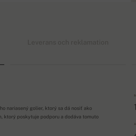
Leverans och reklamation
M
o nariasený golier, ktorý sa dá nosiť ako
 ktorý poskytuje podporu a dodáva tomuto
A