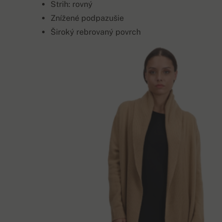
Strih: rovný
Znížené podpazušie
Široký rebrovaný povrch