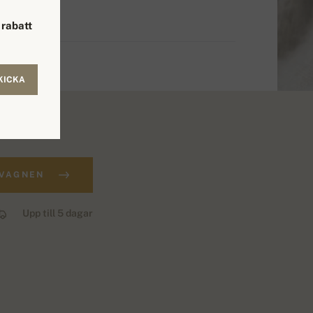
rabatt
KICKA
.
DVAGNEN
Upp till 5 dagar