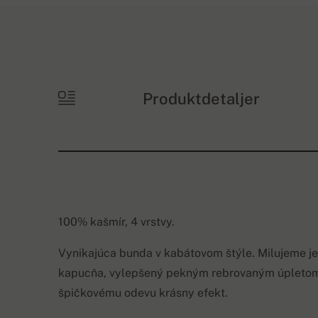
Produktdetaljer
100% kašmír, 4 vrstvy.
Vynikajúca bunda v kabátovom štýle. Milujeme jeh
kapucňa, vylepšený pekným rebrovaným úpletom,
špičkovému odevu krásny efekt.