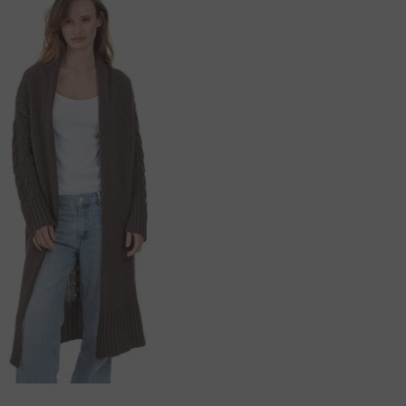
60 cm
57 cm
ring. Efter att ha slutfört din beställning kan
överföring, använd informationen nedan:
61 cm
60 cm
63 cm
63 cm
mmer.
H