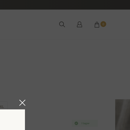
0
XL
I lager