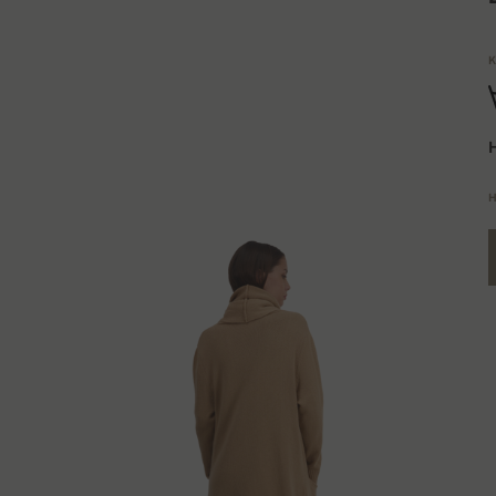
K
H
H