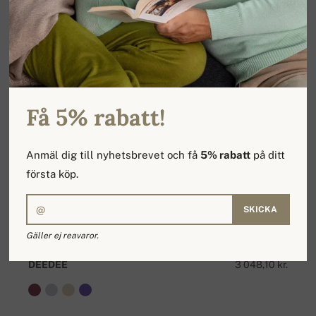
Få 5% rabatt!
Anmäl dig till nyhetsbrevet och få
5% rabatt
på ditt
första köp.
SKICKA
Gäller ej reavaror.
DEEDEE
3 048,10 kr.