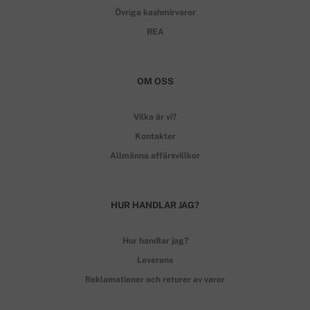
Övriga kashmirvaror
REA
OM OSS
Vilka är vi?
Kontakter
Allmänna affärsvillkor
HUR HANDLAR JAG?
Hur handlar jag?
Leverans
Reklamationer och returer av varor