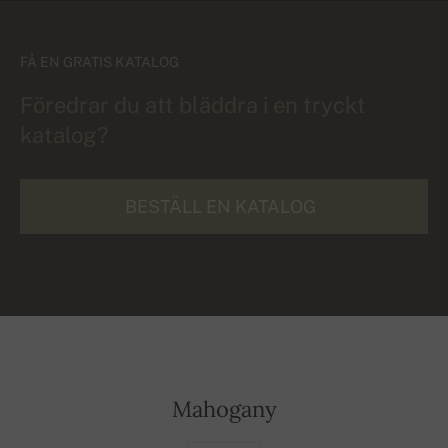
FÅ EN GRATIS KATALOG
Föredrar du att bläddra i en tryckt
katalog?
BESTÄLL EN KATALOG
Mahogany