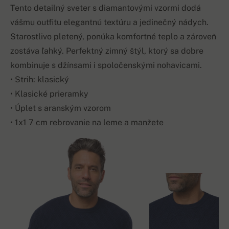
Tento detailný sveter s diamantovými vzormi dodá
vášmu outfitu elegantnú textúru a jedinečný nádych.
Starostlivo pletený, ponúka komfortné teplo a zároveň
zostáva ľahký. Perfektný zimný štýl, ktorý sa dobre
kombinuje s džínsami i spoločenskými nohavicami.
• Strih: klasický
• Klasické prieramky
• Úplet s aranským vzorom
• 1x1 7 cm rebrovanie na leme a manžete