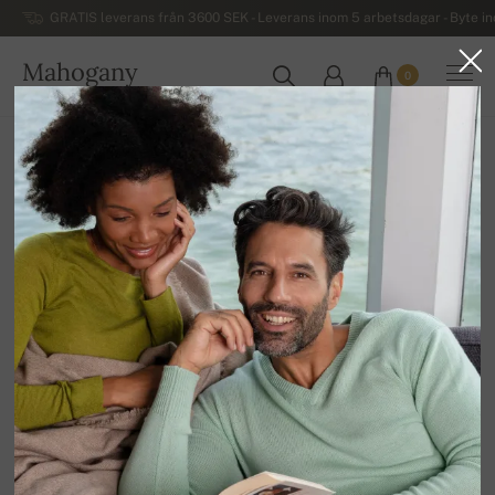
GRATIS leverans från 3600 SEK - Leverans inom 5 arbetsdagar - Byte i
Mahogany
0
SVERIGE
Hem
REA
HERRTRÖJOR