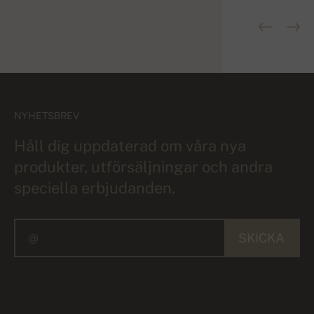
NYHETSBREV
Håll dig uppdaterad om våra nya
produkter, utförsäljningar och andra
speciella erbjudanden.
SKICKA