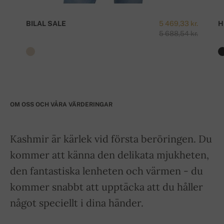
BILAL SALE
5 469,33 kr.
H
5 688,54 kr.
OM OSS OCH VÅRA VÄRDERINGAR
Kashmir är kärlek vid första beröringen. Du
kommer att känna den delikata mjukheten,
den fantastiska lenheten och värmen - du
kommer snabbt att upptäcka att du håller
något speciellt i dina händer.