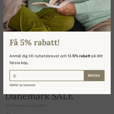
Få 5% rabatt!
Anmäl dig till nyhetsbrevet och få
5% rabatt
på ditt
första köp.
SKICKA
Gäller ej reavaror.
-16%
Danemark SALE
100% Kashmir | Antal skikt: 2