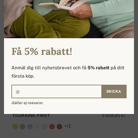
Få 5% rabatt!
Anmäl dig till nyhetsbrevet och få
5% rabatt
på ditt
första köp.
SKICKA
Gäller ej reavaror.
TOURAINE-FIRST
2 938,85 kr.
+12